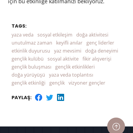
için bu etkinliğe katılmanızı bekliyoruz.
TAGS:
yaza veda
sosyal etkileşim
doğa aktivitesi
unutulmaz zaman
keyifli anılar
genç liderler
etkinlik duyurusu
yaz mevsimi
doğa deneyimi
gençlik kulübü
sosyal aktivite
fikir alışverişi
gençlik buluşması
gençlik etkinlikleri
doğa yürüyüşü
yaza veda toplantısı
gençlik etkinliği
gençlik
vizyoner gençler
PAYLAŞ: