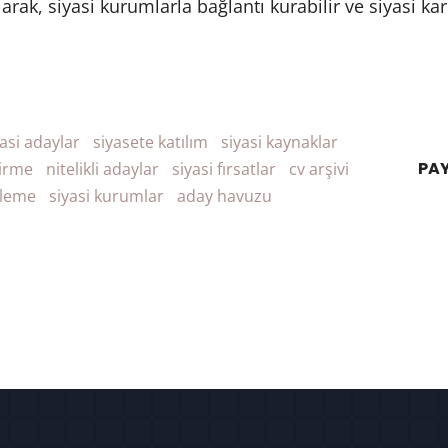
rak, siyasi kurumlarla bağlantı kurabilir ve siyasi kariy
yasi adaylar
siyasete katılım
siyasi kaynaklar
PAY
tirme
nitelikli adaylar
siyasi fırsatlar
cv arşivi
eleme
siyasi kurumlar
aday havuzu