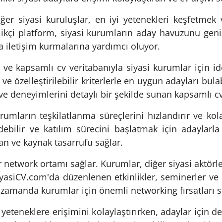
er siyasi kuruluşlar, en iyi yetenekleri keşfetmek v
ikçi platform, siyasi kurumların aday havuzunu genişle
a iletişim kurmalarına yardımcı oluyor.
 ve kapsamlı cv veritabanıyla siyasi kurumlar için id
r ve özelleştirilebilir kriterlerle en uygun adayları bul
i ve deneyimlerini detaylı bir şekilde sunan kapsamlı cv
ların teşkilatlanma süreçlerini hızlandırır ve kolay
edebilir ve katılım sürecini başlatmak için adaylarla 
an ve kaynak tasarrufu sağlar.
 network ortamı sağlar. Kurumlar, diğer siyasi aktörlerl
 SiyasiCV.com'da düzenlenen etkinlikler, seminerler ve 
 zamanda kurumlar için önemli networking fırsatları 
eteneklere erişimini kolaylaştırırken, adaylar için de 