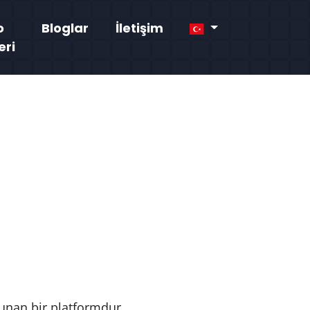
o
Bloglar
İletişim
eri
 sunan bir platformdur.