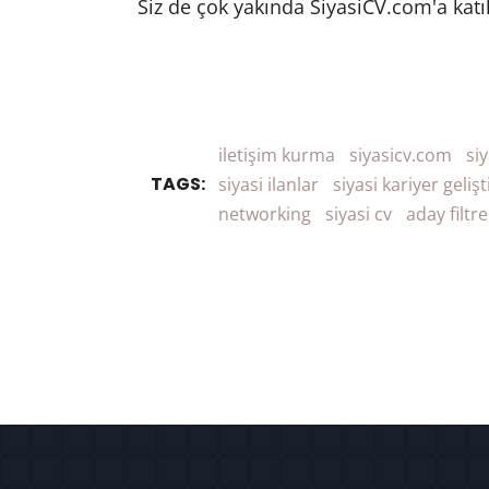
Siz de çok yakında SiyasiCV.com'a katıla
iletişim kurma
siyasicv.com
si
TAGS:
siyasi ilanlar
siyasi kariyer geliş
networking
siyasi cv
aday filtr