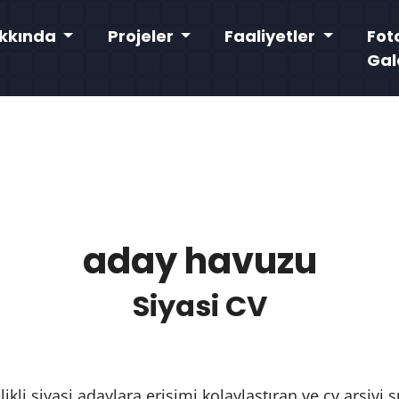
kkında
Projeler
Faaliyetler
Fot
Gal
aday havuzu
Siyasi CV
likli siyasi adaylara erişimi kolaylaştıran ve cv arşivi