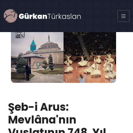
Şeb-i Arus:
Mevlâna'nın
Vuslatının 748. Yıl