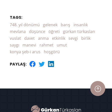
TAGS:
748. yıl dönümü
gelenek
barış
insanlık
mevlana
düşünce
öğreti
gürkan türkaslan
vuslat
davet
anma
etkinlik
sevgi
birlik
saygı
manevi
rahmet
umut
konya şeb-i arus
hoşgörü
PAYLAŞ: