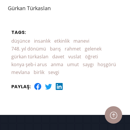
Gürkan Türkaslan
TAGS:
düşünce
insanlık
etkinlik
manevi
748. yıl dönümü
barış
rahmet
gelenek
gürkan türkaslan
davet
vuslat
öğreti
konya şeb-i arus
anma
umut
saygı
hoşgörü
mevlana
birlik
sevgi
PAYLAŞ: