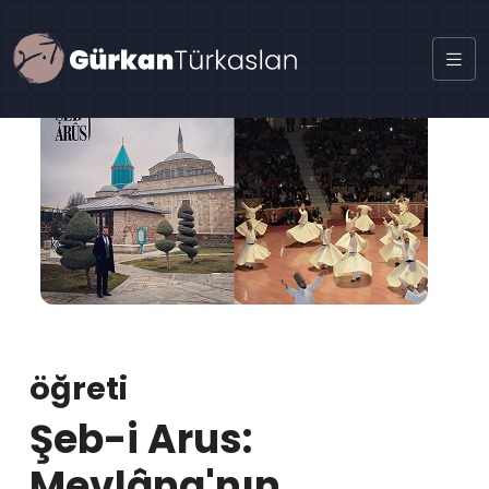
öğreti
Şeb-i Arus:
Mevlâna'nın