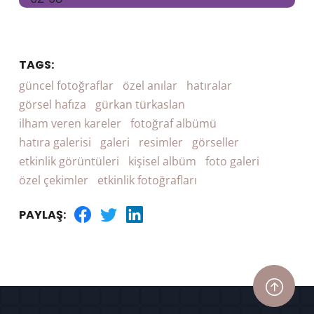
TAGS:
güncel fotoğraflar
özel anılar
hatıralar
görsel hafıza
gürkan türkaslan
ilham veren kareler
fotoğraf albümü
hatıra galerisi
galeri
resimler
görseller
etkinlik görüntüleri
kişisel albüm
foto galeri
özel çekimler
etkinlik fotoğrafları
PAYLAŞ: