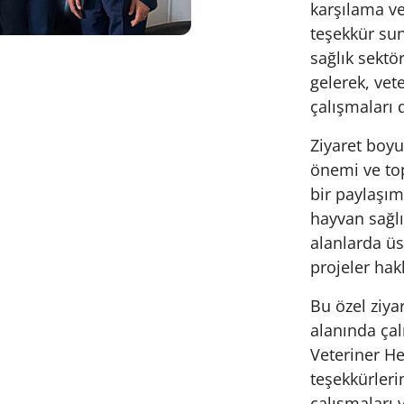
karşılama ve 
teşekkür sun
sağlık sektö
gelerek, vet
çalışmaları 
Ziyaret boyu
önemi ve top
bir paylaşım
hayvan sağlığ
alanlarda üs
projeler hakk
Bu özel ziyar
alanında çal
Veteriner H
teşekkürlerim
çalışmaları v