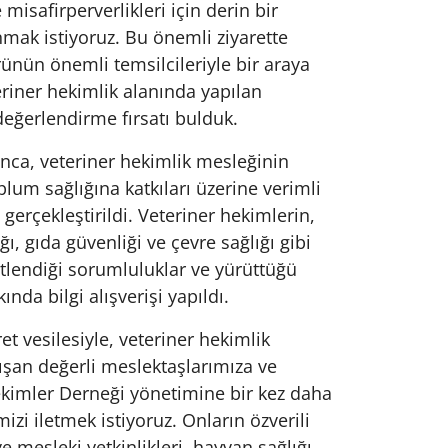
misafirperverlikleri için derin bir
mak istiyoruz. Bu önemli ziyarette
rünün önemli temsilcileriyle bir araya
eriner hekimlik alanında yapılan
değerlendirme fırsatı bulduk.
nca, veteriner hekimlik mesleğinin
lum sağlığına katkıları üzerine verimli
 gerçekleştirildi. Veteriner hekimlerin,
ı, gıda güvenliği ve çevre sağlığı gibi
tlendiği sorumluluklar ve yürüttüğü
ında bilgi alışverişi yapıldı.
et vesilesiyle, veteriner hekimlik
ışan değerli meslektaşlarımıza ve
ekimler Derneği yönetimine bir kez daha
izi iletmek istiyoruz. Onların özverili
e mesleki yetkinlikleri, hayvan sağlığı