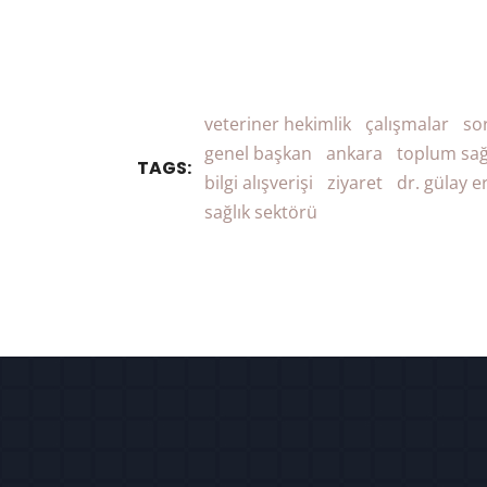
veteriner hekimlik
çalışmalar
so
genel başkan
ankara
toplum sağ
TAGS:
bilgi alışverişi
ziyaret
dr. gülay e
sağlık sektörü