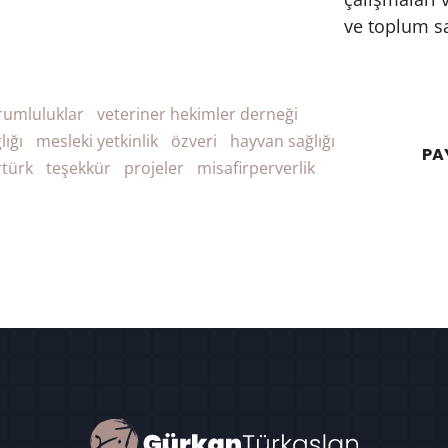
ve toplum sa
rumluluklar
veteriner hekimler derneği
lığı
mesleki yetkinlik
özveri
hayvan sağlığı
PA
rtürk
teşekkür
projeler
misafirperverlik