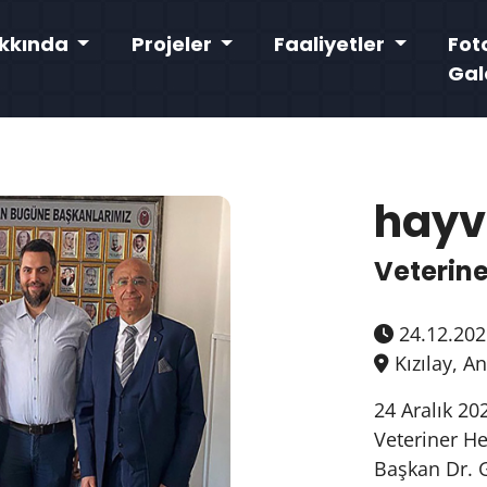
kkında
Projeler
Faaliyetler
Fot
Gal
hayv
Veterine
24.12.202
Kızılay, A
24 Aralık 20
Veteriner He
Başkan Dr. G