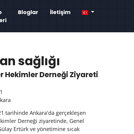
o
Bloglar
İletişim
eri
an sağlığı
r Hekimler Derneği Ziyareti
1
nkara
21 tarihinde Ankara'da gerçekleşen
kimler Derneği ziyaretinde, Genel
ülay Ertürk ve yönetimine sıcak