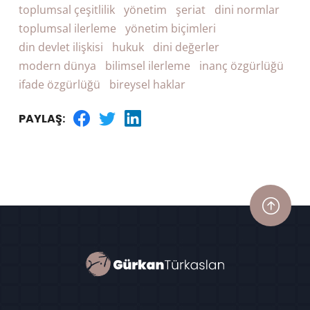
toplumsal çeşitlilik
yönetim
şeriat
dini normlar
toplumsal ilerleme
yönetim biçimleri
din devlet ilişkisi
hukuk
dini değerler
modern dünya
bilimsel ilerleme
inanç özgürlüğü
ifade özgürlüğü
bireysel haklar
PAYLAŞ: