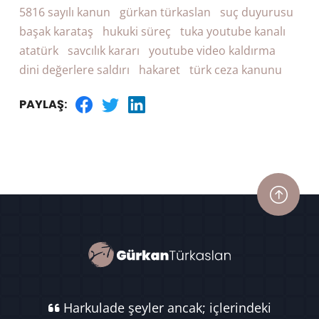
5816 sayılı kanun
gürkan türkaslan
suç duyurusu
başak karataş
hukuki süreç
tuka youtube kanalı
atatürk
savcılık kararı
youtube video kaldırma
dini değerlere saldırı
hakaret
türk ceza kanunu
PAYLAŞ:
Harkulade şeyler ancak; içlerindeki