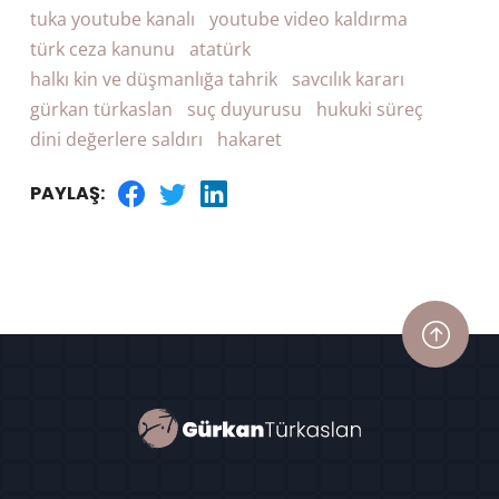
tuka youtube kanalı
youtube video kaldırma
türk ceza kanunu
atatürk
halkı kin ve düşmanlığa tahrik
savcılık kararı
gürkan türkaslan
suç duyurusu
hukuki süreç
dini değerlere saldırı
hakaret
PAYLAŞ: