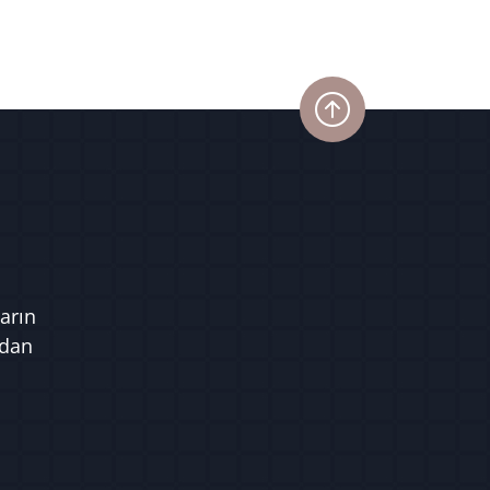
arın
ndan