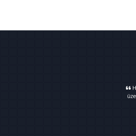
Ha
üze