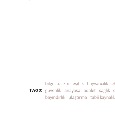
bilgi
turizm
eşitlik
hayvancılık
e
TAGS:
güvenlik
anayasa
adalet
sağlık
bayındırlık
ulaştırma
tabii kaynakl