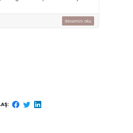
devamını oku
LAŞ: