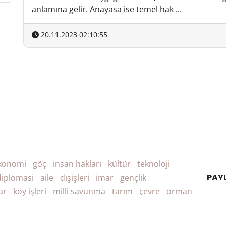
anlamına gelir. Anayasa ise temel hak ...
20.11.2023 02:10:55
konomi
göç
insan hakları
kültür
teknoloji
PAY
diplomasi
aile
dışişleri
imar
gençlik
ar
köy işleri
milli savunma
tarım
çevre
orman