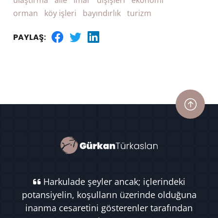
ulaştırma
aile
imar
dışişleri
ekonomi
orman
köy işleri
bayındırlık
turizm
PAYLAŞ:
Harkulade şeyler ancak; içlerindeki
potansiyelin, koşulların üzerinde olduğuna
inanma cesaretini gösterenler tarafından