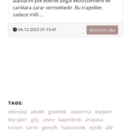
alanlarını yok ederek doğal ekosistemlere ve
canlılara zarar vermektedir. Bu trajediler,
sadece milli ...
04.12.2023 01:15:41
devamını oku
TAGS:
teknoloji
adalet
güvenlik
ulaştırma
dışişleri
köy işleri
göç
çevre
bayındırlık
anayasa
turizm
tarım
gençlik
hayvancılık
eşitlik
aile