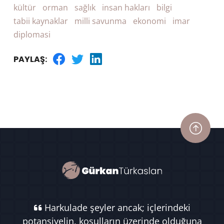
kültür
orman
sağlık
insan hakları
bilgi
tabii kaynaklar
milli savunma
ekonomi
imar
diplomasi
PAYLAŞ:
Harkulade şeyler ancak; içlerindeki
potansiyelin, koşulların üzerinde olduğuna