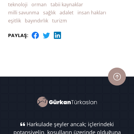
teknoloji
orman
tabii kaynaklar
milli savunma
sağlık
adalet
insan hakları
eşitlik
bayındırlık
turizm
PAYLAŞ:
Harkulade şeyler ancak; içlerindeki
potansiyelin, koşulların üzerinde olduğuna