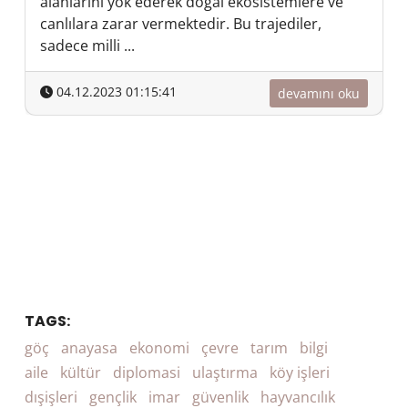
alanlarını yok ederek doğal ekosistemlere ve
canlılara zarar vermektedir. Bu trajediler,
sadece milli ...
04.12.2023 01:15:41
devamını oku
TAGS:
göç
anayasa
ekonomi
çevre
tarım
bilgi
aile
kültür
diplomasi
ulaştırma
köy işleri
dışişleri
gençlik
imar
güvenlik
hayvancılık