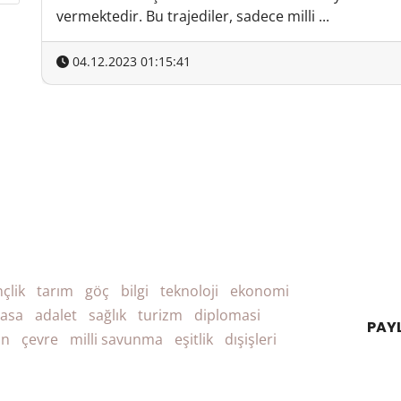
vermektedir. Bu trajediler, sadece milli ...
04.12.2023 01:15:41
çlik
tarım
göç
bilgi
teknoloji
ekonomi
asa
adalet
sağlık
turizm
diplomasi
PAY
an
çevre
milli savunma
eşitlik
dışişleri