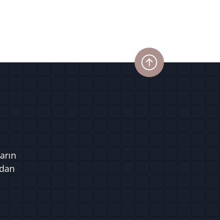
arın
ndan