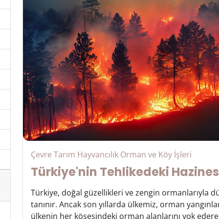
Çevre Tarım Hayvancılık Orman ve Köy İşleri
Türkiye'nin Tehlikedeki Hazine
Türkiye, doğal güzellikleri ve zengin ormanlarıyla d
tanınır. Ancak son yıllarda ülkemiz, orman yangınlar
ülkenin her köşesindeki orman alanlarını yok edere