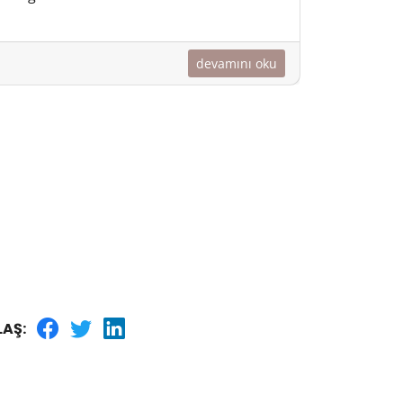
devamını oku
LAŞ: