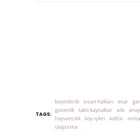
bayındırlık
insan hakları
imar
gen
güvenlik
tabii kaynaklar
aile
anay
TAGS:
hayvancılık
köy işleri
kültür
orm
ulaştırma