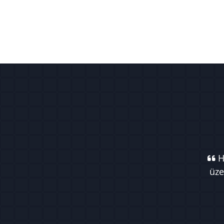
Ha
üze