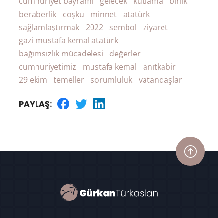
cumhuriyet bayramı
gelecek
kutlama
birlik
beraberlik
coşku
minnet
atatürk
sağlamlaştırmak
2022
sembol
ziyaret
gazi mustafa kemal atatürk
bağımsızlık mücadelesi
değerler
cumhuriyetimiz
mustafa kemal
anıtkabir
29 ekim
temeller
sorumluluk
vatandaşlar
PAYLAŞ: