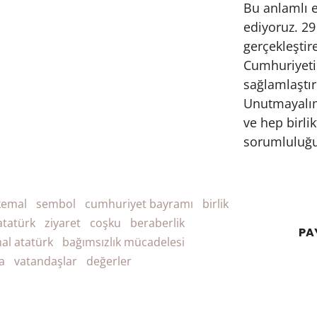
Bu anlamlı e
ediyoruz. 29
gerçekleştir
Cumhuriyeti
sağlamlaştır
Unutmayalım
ve hep birli
sorumluluğu
kemal
sembol
cumhuriyet bayramı
birlik
atatürk
ziyaret
coşku
beraberlik
PA
al atatürk
bağımsızlık mücadelesi
a
vatandaşlar
değerler