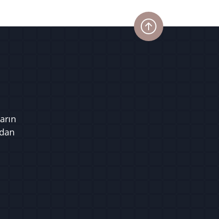
arın
ndan