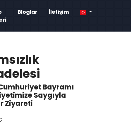
o
Bloglar
İletişim
eri
msızlık
delesi
 Cumhuriyet Bayramı
yetimize Saygıyla
r Ziyareti
2