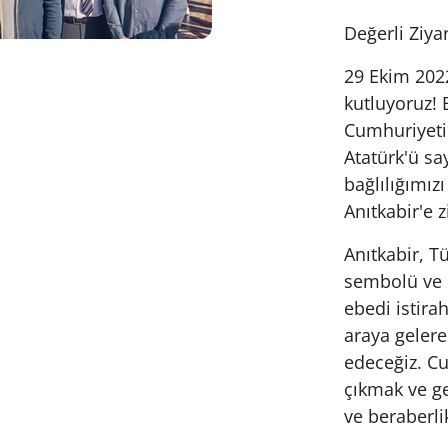
Değerli Ziyar
29 Ekim 202
kutluyoruz! 
Cumhuriyeti
Atatürk'ü s
bağlılığımız
Anıtkabir'e 
Anıtkabir, T
sembolü ve 
ebedi istira
araya gelere
edeceğiz. C
çıkmak ve ge
ve beraberli