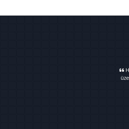
Ha
üze