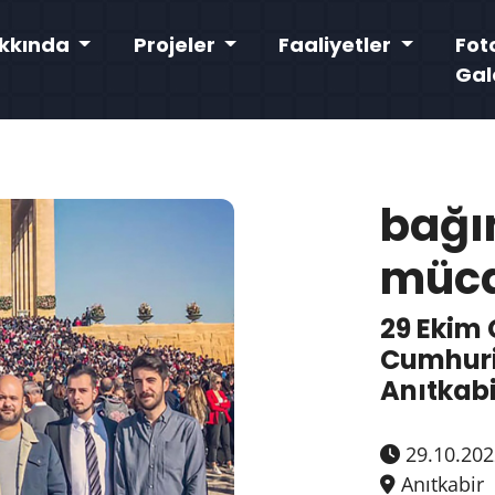
kkında
Projeler
Faaliyetler
Fot
Gal
bağı
müca
29 Ekim
Cumhuri
Anıtkabi
29.10.202
Anıtkabir