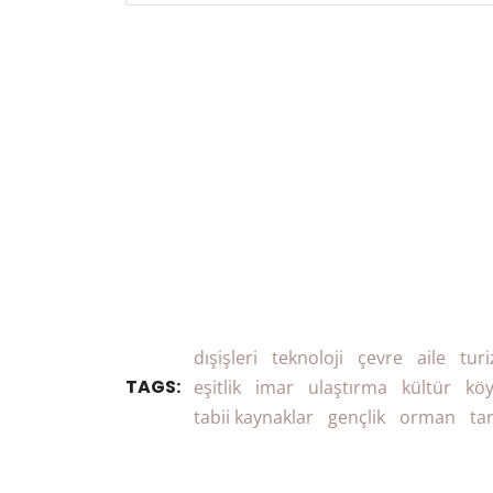
dışişleri
teknoloji
çevre
aile
tur
TAGS:
eşitlik
imar
ulaştırma
kültür
köy
tabii kaynaklar
gençlik
orman
ta