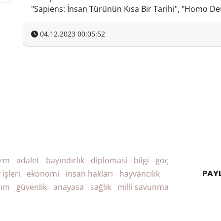
"Sapiens: İnsan Türünün Kısa Bir Tarihi", "Homo Deus
04.12.2023 00:05:52
izm
adalet
bayındırlık
diplomasi
bilgi
göç
PAY
 işleri
ekonomi
insan hakları
hayvancılık
rım
güvenlik
anayasa
sağlık
milli savunma