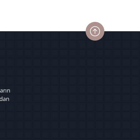
arın
ndan