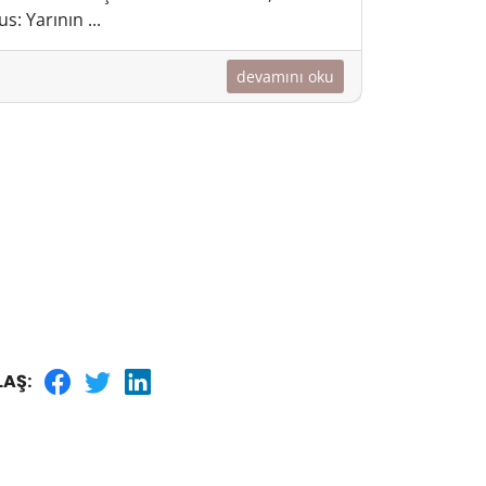
: Yarının ...
devamını oku
LAŞ: