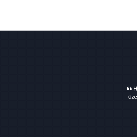
Ha
üze