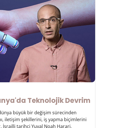
ünya'da Teknolojik Devrim
e dünya büyük bir değişim sürecinden
 iletişim şekillerini, iş yapma biçimlerini
İsrailli tarihçi Yuval Noah Harari,