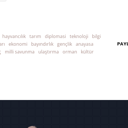
hayvancılık
tarım
diplomasi
teknoloji
bilgi
PAY
arı
ekonomi
bayındırlık
gençlik
anayasa
ç
milli savunma
ulaştırma
orman
kültür