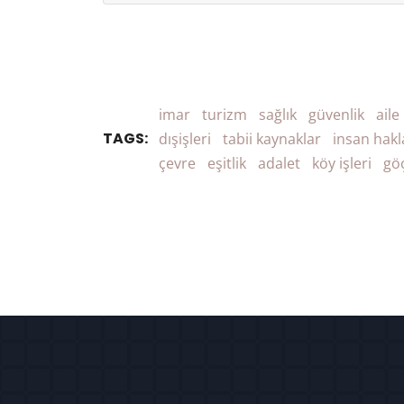
imar
turizm
sağlık
güvenlik
aile
TAGS:
dışişleri
tabii kaynaklar
insan hakl
çevre
eşitlik
adalet
köy işleri
gö