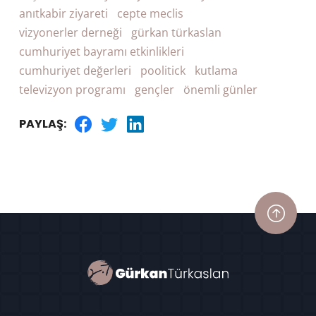
anıtkabir ziyareti
cepte meclis
vizyonerler derneği
gürkan türkaslan
cumhuriyet bayramı etkinlikleri
cumhuriyet değerleri
poolitick
kutlama
televizyon programı
gençler
önemli günler
PAYLAŞ: