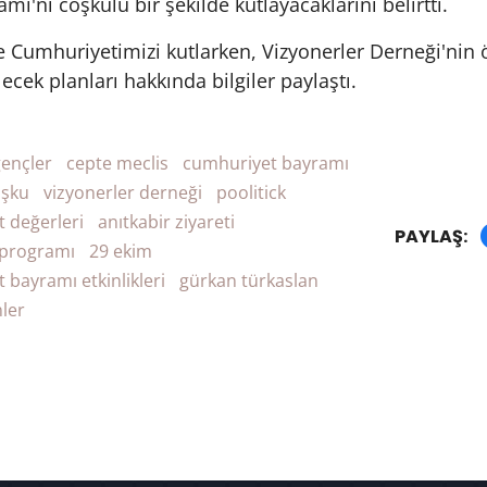
ı'nı coşkulu bir şekilde kutlayacaklarını belirtti.
 Cumhuriyetimizi kutlarken, Vizyonerler Derneği'nin
ecek planları hakkında bilgiler paylaştı.
ençler
cepte meclis
cumhuriyet bayramı
oşku
vizyonerler derneği
poolitick
 değerleri
anıtkabir ziyareti
PAYLAŞ:
 programı
29 ekim
 bayramı etkinlikleri
gürkan türkaslan
ler