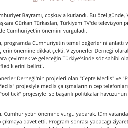
mhuriyet Bayramı, coşkuyla kutlandı. Bu özel günde, 
şkanı Gürkan Türkaslan, Türkiyem TV'de televizyon 
e'de Cumhuriyet'in önemini vurguladı.
, programda Cumhuriyetin temel değerlerini anlattı v
çlerin önemine dikkat çekti. Vizyonerler Derneği olara
ara çevirmek ve geleceğin Türkiye'sinde söz sahibi ol
lediklerini belirtti.
erler Derneği'nin projeleri olan "Cepte Meclis" ve "P
 Meclis" projesiyle meclis çalışmalarının cep telefonlar
"Poolitick" projesiyle ise başarılı politikalar havuzunu
n, Cumhuriyetin önemine vurgu yaparak, tüm vatanda
 çıkmaya davet etti. Program sonrası yapacağı ziyaret 