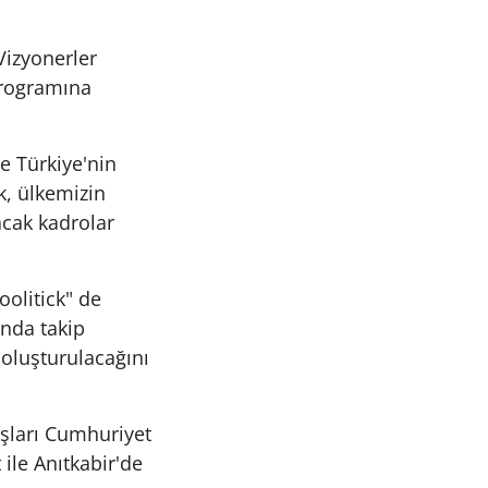
Vizyonerler
programına
e Türkiye'nin
k, ülkemizin
acak kadrolar
oolitick" de
ında takip
n oluşturulacağını
şları Cumhuriyet
ile Anıtkabir'de