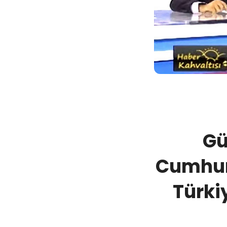
Gü
Cumhur
Türki