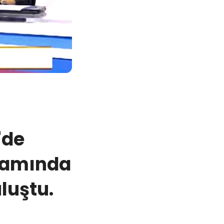
'de
ramında
luştu.