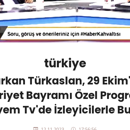
türkiye
rkan Türkaslan, 29 Ekim
iyet Bayramı Özel Prog
yem Tv'de İzleyicilerle Bu
12.11.2023
17:56:56