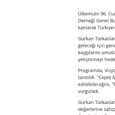
Ülkemizin 96. Cu
Derneği Genel Ba
katılarak Türkiy
Gürkan Türkaslan
geleceği için gen
kaygılarını umutl
yetiştirmeyi hedef
Programda, Vizyon
tanıtıldı. "Cepte
edilebileceğini, 
vurguladı.
Gürkan Türkasla
değerlerine sahip