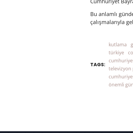
Cumhuriyet Bayram
Bu anlamlı günde
çalışmalarıyla gel
kutlama
g
türkiye
c
cumhuriyet
TAGS:
televizyon
cumhuriyet
önemli gün