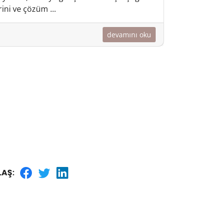
ini ve çözüm ...
devamını oku
LAŞ: