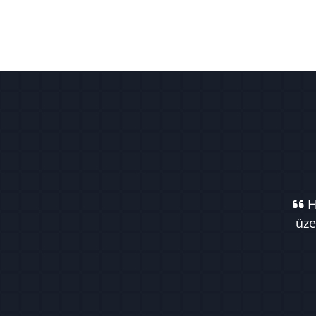
Ha
üze