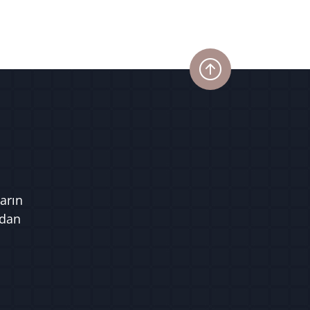
arın
ndan