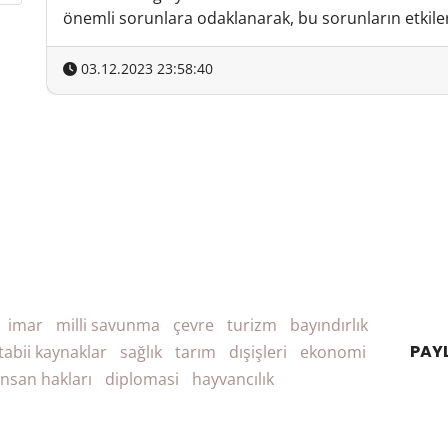
önemli sorunlara odaklanarak, bu sorunların etkiler
03.12.2023 23:58:40
imar
milli savunma
çevre
turizm
bayındırlık
PAY
tabii kaynaklar
sağlık
tarım
dışişleri
ekonomi
insan hakları
diplomasi
hayvancılık