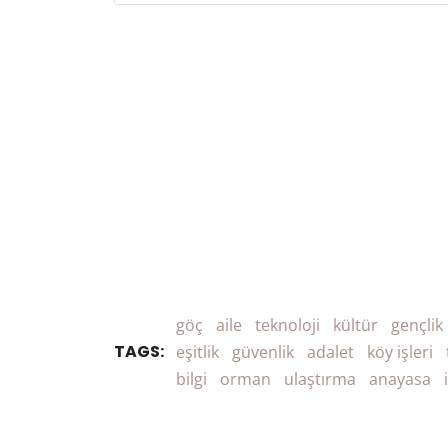
göç
aile
teknoloji
kültür
gençlik
TAGS:
eşitlik
güvenlik
adalet
köy işleri
bilgi
orman
ulaştırma
anayasa