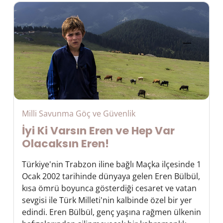
Milli Savunma Göç ve Güvenlik
İyi Ki Varsın Eren ve Hep Var
Olacaksın Eren!
Türkiye'nin Trabzon iline bağlı Maçka ilçesinde 1
Ocak 2002 tarihinde dünyaya gelen Eren Bülbül,
kısa ömrü boyunca gösterdiği cesaret ve vatan
sevgisi ile Türk Milleti'nin kalbinde özel bir yer
edindi. Eren Bülbül, genç yaşına rağmen ülkenin