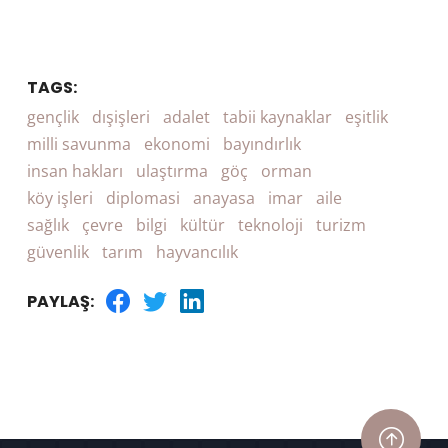
TAGS:
gençlik
dışişleri
adalet
tabii kaynaklar
eşitlik
milli savunma
ekonomi
bayındırlık
insan hakları
ulaştırma
göç
orman
köy işleri
diplomasi
anayasa
imar
aile
sağlık
çevre
bilgi
kültür
teknoloji
turizm
güvenlik
tarım
hayvancılık
PAYLAŞ: