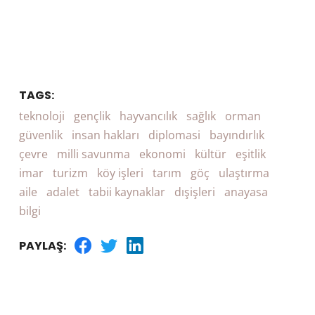
TAGS:
teknoloji
gençlik
hayvancılık
sağlık
orman
güvenlik
insan hakları
diplomasi
bayındırlık
çevre
milli savunma
ekonomi
kültür
eşitlik
imar
turizm
köy işleri
tarım
göç
ulaştırma
aile
adalet
tabii kaynaklar
dışişleri
anayasa
bilgi
PAYLAŞ: