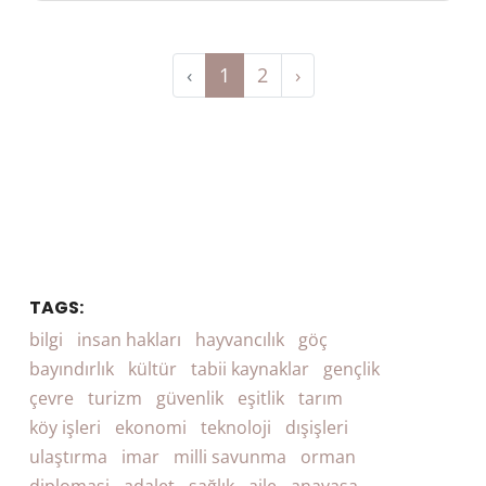
‹
1
2
›
TAGS:
bilgi
insan hakları
hayvancılık
göç
bayındırlık
kültür
tabii kaynaklar
gençlik
çevre
turizm
güvenlik
eşitlik
tarım
köy işleri
ekonomi
teknoloji
dışişleri
ulaştırma
imar
milli savunma
orman