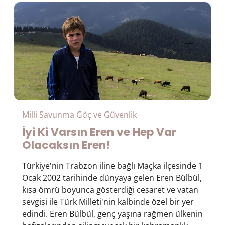
Milli Savunma Göç ve Güvenlik
İyi Ki Varsın Eren ve Hep Var
Olacaksın Eren!
Türkiye'nin Trabzon iline bağlı Maçka ilçesinde 1
Ocak 2002 tarihinde dünyaya gelen Eren Bülbül,
kısa ömrü boyunca gösterdiği cesaret ve vatan
sevgisi ile Türk Milleti'nin kalbinde özel bir yer
edindi. Eren Bülbül, genç yaşına rağmen ülkenin