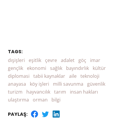
TAGS:
dışişleri
eşitlik
çevre
adalet
göç
imar
gençlik
ekonomi
sağlık
bayındırlık
kültür
diplomasi
tabii kaynaklar
aile
teknoloji
anayasa
köy işleri
milli savunma
güvenlik
turizm
hayvancılık
tarım
insan hakları
ulaştırma
orman
bilgi
PAYLAŞ: