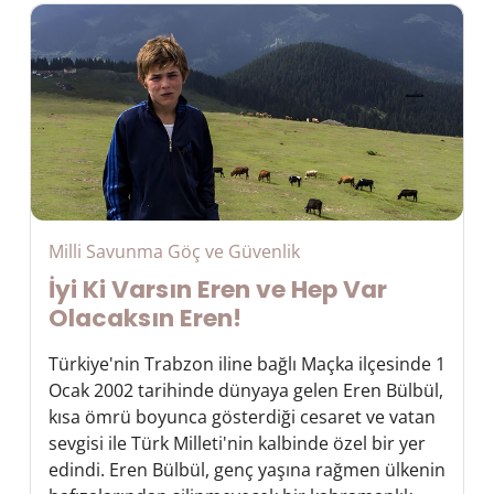
Milli Savunma Göç ve Güvenlik
İyi Ki Varsın Eren ve Hep Var
Olacaksın Eren!
Türkiye'nin Trabzon iline bağlı Maçka ilçesinde 1
Ocak 2002 tarihinde dünyaya gelen Eren Bülbül,
kısa ömrü boyunca gösterdiği cesaret ve vatan
sevgisi ile Türk Milleti'nin kalbinde özel bir yer
edindi. Eren Bülbül, genç yaşına rağmen ülkenin