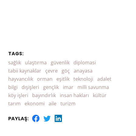
TAGS:
sağlık
ulaştırma
güvenlik
diplomasi
tabii kaynaklar
çevre
göç
anayasa
hayvancılık
orman
eşitlik
teknoloji
adalet
bilgi
dışişleri
gençlik
imar
milli savunma
köy işleri
bayındırlık
insan hakları
kültür
tarım
ekonomi
aile
turizm
PAYLAŞ: