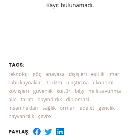
Kayıt bulunamadı.
TAGS:
teknoloji
göç
anayasa
dışişleri
eşitlik
imar
tabii kaynaklar
turizm
ulaştırma
ekonomi
köy işleri
güvenlik
kültür
bilgi
milli savunma
aile
tarım
bayındırlık
diplomasi
insan hakları
sağlık
orman
adalet
gençlik
hayvancılık
çevre
PAYLAŞ: