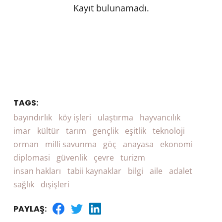
Kayıt bulunamadı.
TAGS:
bayındırlık
köy işleri
ulaştırma
hayvancılık
imar
kültür
tarım
gençlik
eşitlik
teknoloji
orman
milli savunma
göç
anayasa
ekonomi
diplomasi
güvenlik
çevre
turizm
insan hakları
tabii kaynaklar
bilgi
aile
adalet
sağlık
dışişleri
PAYLAŞ: