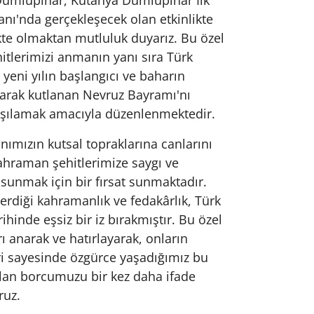
 Dumlupınar, Kütahya Dumlupınar İlk
nı'nda gerçekleşecek olan etkinlikte
likte olmaktan mutluluk duyarız. Bu özel
hitlerimizi anmanın yanı sıra Türk
yeni yılın başlangıcı ve baharın
larak kutlanan Nevruz Bayramı'nı
rşılamak amacıyla düzenlenmektedir.
anımızın kutsal topraklarına canlarını
ahraman şehitlerimize saygı ve
sunmak için bir fırsat sunmaktadır.
erdiği kahramanlık ve fedakârlık, Türk
rihinde eşsiz bir iz bırakmıştır. Bu özel
ı anarak ve hatırlayarak, onların
i sayesinde özgürce yaşadığımız bu
olan borcumuzu bir kez daha ifade
ruz.