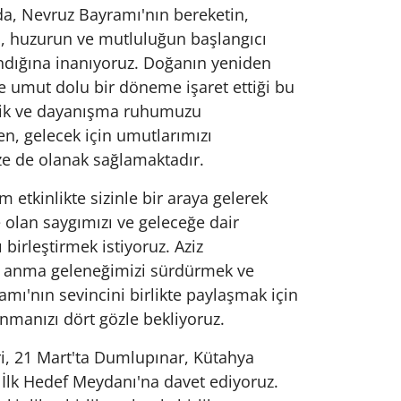
a, Nevruz Bayramı'nın bereketin,
n, huzurun ve mutluluğun başlangıcı
ndığına inanıyoruz. Doğanın yeniden
e umut dolu bir döneme işaret ettiği bu
lik ve dayanışma ruhumuzu
en, gelecek için umutlarımızı
e de olanak sağlamaktadır.
etkinlikte sizinle bir araya gelerek
olan saygımızı ve geleceğe dair
 birleştirmek istiyoruz. Aziz
zi anma geleneğimizi sürdürmek ve
mı'nın sevincini birlikte paylaşmak için
manızı dört gözle bekliyoruz.
i, 21 Mart'ta Dumlupınar, Kütahya
İlk Hedef Meydanı'na davet ediyoruz.