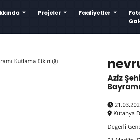
kkında
Projeler
Faaliyetler
Fot
Gal
nevr
Aziz Şeh
Bayramı 
21.03.202
Kütahya D
Değerli Genç