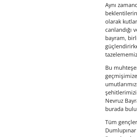
Aynı zamand
beklentileri
olarak kutla
canlandığı v
bayram, bir
güçlendirirk
tazelememiz
Bu muhteşem 
geçmişimize 
umutlarımızı
şehitlerimi
Nevruz Bayra
burada bulun
Tüm gençler
Dumlupınar 