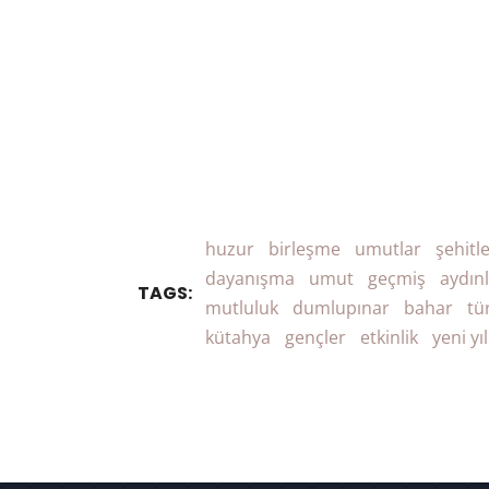
huzur
birleşme
umutlar
şehitl
dayanışma
umut
geçmiş
aydınl
TAGS:
mutluluk
dumlupınar
bahar
tü
kütahya
gençler
etkinlik
yeni yıl