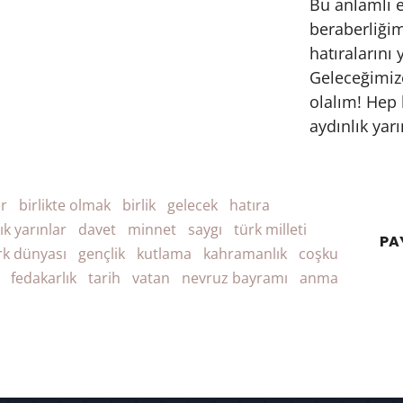
Bu anlamlı et
beraberliğim
hatıralarını 
Geleceğimize
olalım! Hep 
aydınlık yar
er
birlikte olmak
birlik
gelecek
hatıra
ık yarınlar
davet
minnet
saygı
türk milleti
PA
rk dünyası
gençlik
kutlama
kahramanlık
coşku
fedakarlık
tarih
vatan
nevruz bayramı
anma