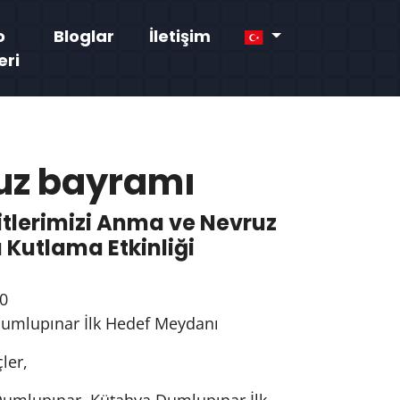
o
Bloglar
İletişim
eri
uz bayramı
itlerimizi Anma ve Nevruz
Kutlama Etkinliği
0
umlupınar İlk Hedef Meydanı
ler,