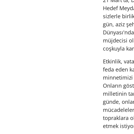
21 Mart'ta,
Hedef Meyda
sizlerle bir
gün, aziz şe
Dünyası'nda 
müjdecisi o
coşkuyla ka
Etkinlik, vat
feda eden k
minnetimizi 
Onların göst
milletinin ta
günde, onlar
mücadeleler
topraklara 
etmek istiyo