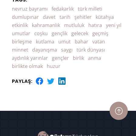
nevruz bayramı
fedakarlık
türk milleti
dumlupınar
davet
tarih
şehitler
kütahya
etkinlik
kahramanlık
mutluluk
hatıra
yeni yıl
umutlar
coşku
gençlik
gelecek
geçmiş
birleşme
kutlama
umut
bahar
vatan
minnet
dayanışma
saygı
türk dünyası
aydınlık yarınlar
gençler
birlik
anma
birlikte olmak
huzur
PAYLAŞ: