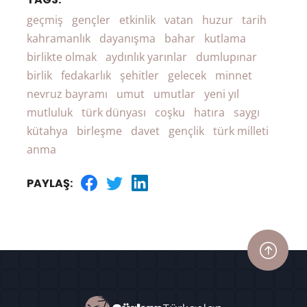
geçmiş
gençler
etkinlik
vatan
huzur
tarih
kahramanlık
dayanışma
bahar
kutlama
birlikte olmak
aydınlık yarınlar
dumlupınar
birlik
fedakarlık
şehitler
gelecek
minnet
nevruz bayramı
umut
umutlar
yeni yıl
mutluluk
türk dünyası
coşku
hatıra
saygı
kütahya
birleşme
davet
gençlik
türk milleti
anma
PAYLAŞ: