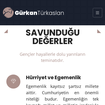
adalet
SAVUNDUĞU
DEĞERLER
Gençler hayallerle dolu yarınların
teminatıdır.
Hürriyet ve Egemenlik
Egemenlik kayıtsız şartsız millete
aittir. Cumhuriyetin en önemli
niteliği budur. Egemenliğin tek