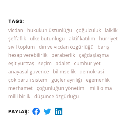
TAGS:
vicdan
hukukun üstünlüğü
çoğulculuk
laiklik
şeffaflık
ülke bütünlüğü
aktif katılım
hürriyet
sivil toplum
din ve vicdan özgürlüğü
barış
hesap verebilirlik
beraberlik
çağdaşlaşma
eşit yurttaş
seçim
adalet
cumhuriyet
anayasal güvence
bilimsellik
demokrasi
çok partili sistem
güçler ayrılığı
egemenlik
merhamet
çoğunluğun yönetimi
milli olma
milli birlik
düşünce özgürlüğü
PAYLAŞ: