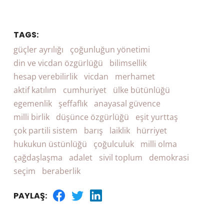
TAGS:
güçler ayrılığı
çoğunluğun yönetimi
din ve vicdan özgürlüğü
bilimsellik
hesap verebilirlik
vicdan
merhamet
aktif katılım
cumhuriyet
ülke bütünlüğü
egemenlik
şeffaflık
anayasal güvence
milli birlik
düşünce özgürlüğü
eşit yurttaş
çok partili sistem
barış
laiklik
hürriyet
hukukun üstünlüğü
çoğulculuk
milli olma
çağdaşlaşma
adalet
sivil toplum
demokrasi
seçim
beraberlik
PAYLAŞ: