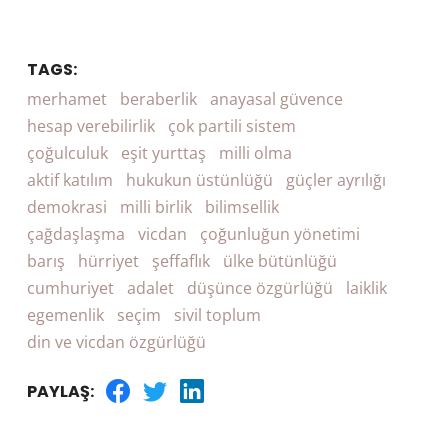
TAGS:
merhamet
beraberlik
anayasal güvence
hesap verebilirlik
çok partili sistem
çoğulculuk
eşit yurttaş
milli olma
aktif katılım
hukukun üstünlüğü
güçler ayrılığı
demokrasi
milli birlik
bilimsellik
çağdaşlaşma
vicdan
çoğunluğun yönetimi
barış
hürriyet
şeffaflık
ülke bütünlüğü
cumhuriyet
adalet
düşünce özgürlüğü
laiklik
egemenlik
seçim
sivil toplum
din ve vicdan özgürlüğü
PAYLAŞ: