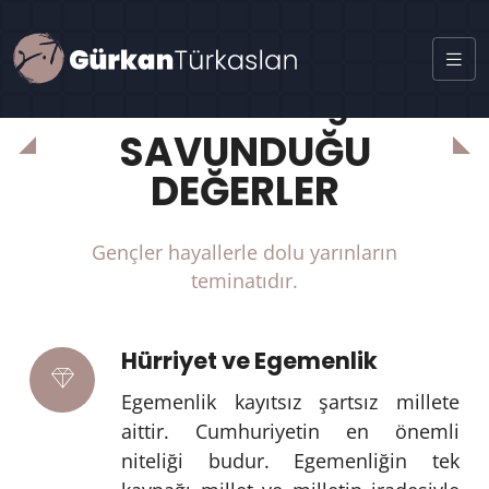
ülke bütünlüğü
SAVUNDUĞU
DEĞERLER
Gençler hayallerle dolu yarınların
teminatıdır.
Hürriyet ve Egemenlik
Egemenlik kayıtsız şartsız millete
aittir. Cumhuriyetin en önemli
niteliği budur. Egemenliğin tek