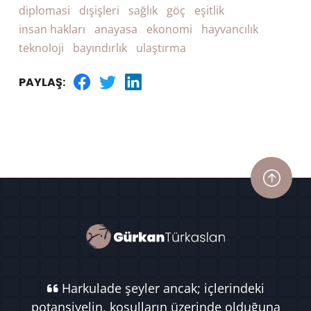
diplomasi
dışişleri
sağlık
göç
eşitlik
insan hakları
anayasa
ekonomi
hayvancılık
teknoloji
bayındırlık
ulaştırma
PAYLAŞ:
Harkulade şeyler ancak; içlerindeki
potansiyelin, koşulların üzerinde olduğuna