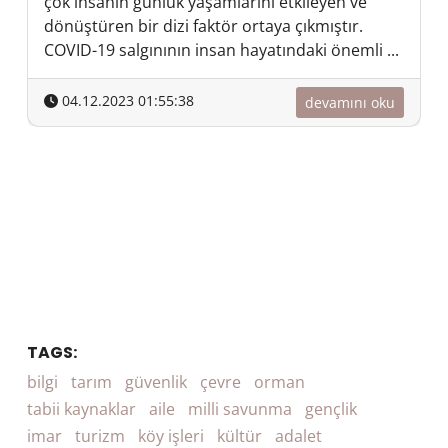
çok insanın günlük yaşamlarını etkileyen ve
dönüştüren bir dizi faktör ortaya çıkmıştır.
COVID-19 salgınının insan hayatındaki önemli ...
04.12.2023 01:55:38
devamını oku
TAGS:
bilgi
tarım
güvenlik
çevre
orman
tabii kaynaklar
aile
milli savunma
gençlik
imar
turizm
köy işleri
kültür
adalet