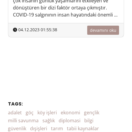
çok insanın günlük yaşamlarını etkileyen ve
dönüştüren bir dizi faktör ortaya çıkmıştır.
COVID-19 salgınının insan hayatındaki önemli ...
04.12.2023 01:55:38
devamını oku
TAGS:
adalet
göç
köy işleri
ekonomi
gençlik
milli savunma
sağlık
diplomasi
bilgi
güvenlik
dışişleri
tarım
tabii kaynaklar