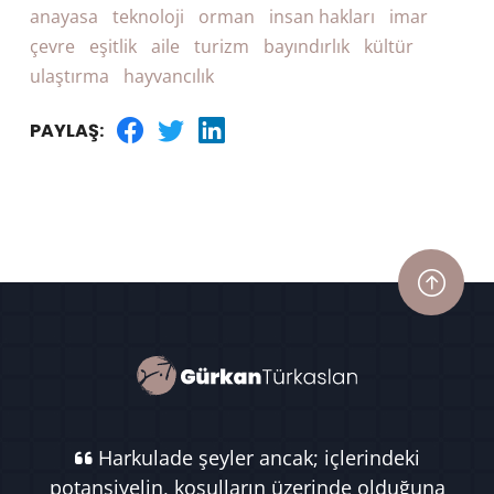
anayasa
teknoloji
orman
insan hakları
imar
çevre
eşitlik
aile
turizm
bayındırlık
kültür
ulaştırma
hayvancılık
PAYLAŞ:
Harkulade şeyler ancak; içlerindeki
potansiyelin, koşulların üzerinde olduğuna