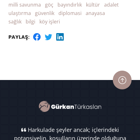
milli savunma
göç
bayındırlık
kültür
adalet
ulaştırma
güvenlik
diplomasi
anayasa
sağlık
bilgi
köy işleri
PAYLAŞ:
Harkulade şeyler ancak; içlerindeki
potansiyelin, koşulların üzerinde olduğuna