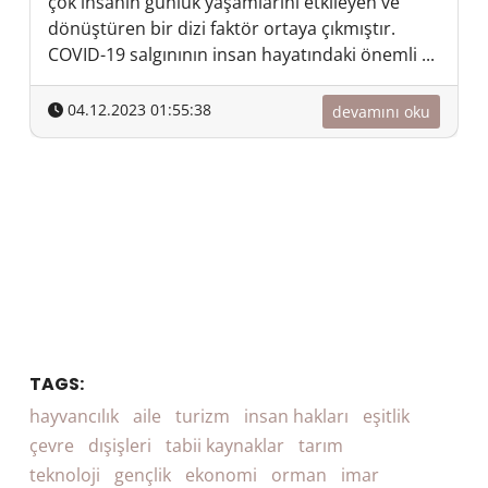
çok insanın günlük yaşamlarını etkileyen ve
dönüştüren bir dizi faktör ortaya çıkmıştır.
COVID-19 salgınının insan hayatındaki önemli ...
04.12.2023 01:55:38
devamını oku
TAGS:
hayvancılık
aile
turizm
insan hakları
eşitlik
çevre
dışişleri
tabii kaynaklar
tarım
teknoloji
gençlik
ekonomi
orman
imar