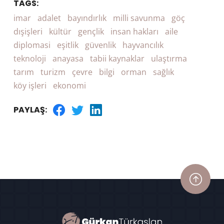
TAGS:
imar
adalet
bayındırlık
milli savunma
göç
dışişleri
kültür
gençlik
insan hakları
aile
diplomasi
eşitlik
güvenlik
hayvancılık
teknoloji
anayasa
tabii kaynaklar
ulaştırma
tarım
turizm
çevre
bilgi
orman
sağlık
köy işleri
ekonomi
PAYLAŞ: