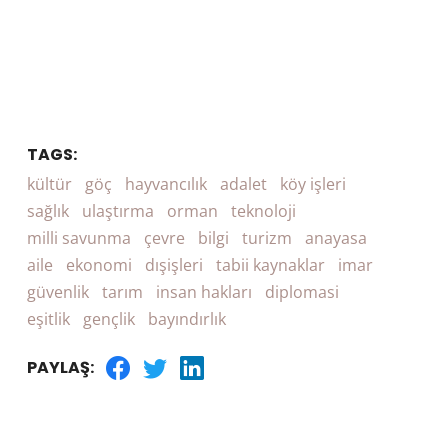
TAGS:
kültür
göç
hayvancılık
adalet
köy işleri
sağlık
ulaştırma
orman
teknoloji
milli savunma
çevre
bilgi
turizm
anayasa
aile
ekonomi
dışişleri
tabii kaynaklar
imar
güvenlik
tarım
insan hakları
diplomasi
eşitlik
gençlik
bayındırlık
PAYLAŞ: